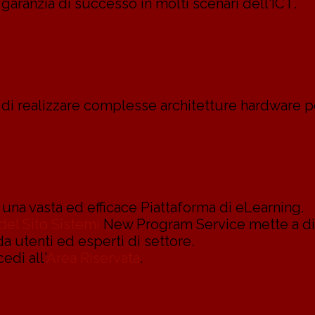
 garanzia di successo in molti scenari dell'ICT.
à di realizzare complesse architetture hardware 
 una vasta ed efficace Piattaforma di eLearning.
del Sito Sistemi
New Program Service mette a disp
a utenti ed esperti di settore.
edi all'
Area Riservata
.