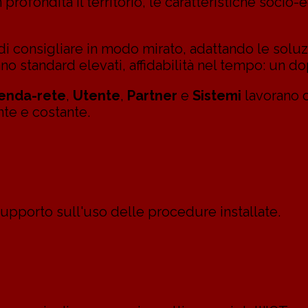
 profondità il territorio, le caratteristiche socio
 consigliare in modo mirato, adattando le soluzi
no standard elevati, affidabilità nel tempo: un dop
ienda-rete
,
Utente
,
Partner
e
Sistemi
lavorano 
te e costante.
l supporto sull'uso delle procedure installate.